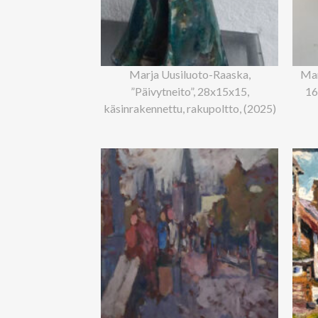
Marja Uusiluoto-Raaska,
Mar
”Päivytneito”, 28x15x15,
16
käsinrakennettu, rakupoltto, (2025)