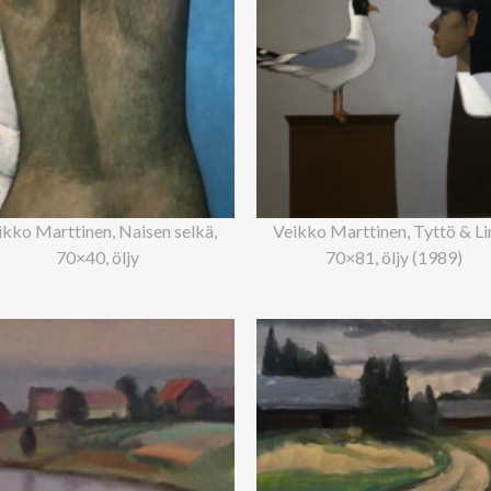
ikko Marttinen, Naisen selkä,
Veikko Marttinen, Tyttö & Li
70×40, öljy
70×81, öljy (1989)