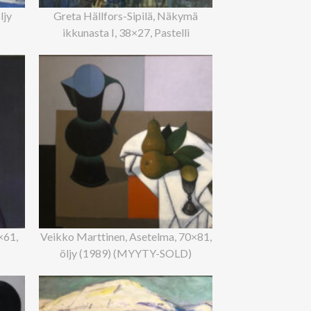
ljy
Greta Hällfors-Sipilä, Näkymä
ikkunasta I, 38×27, Pastelli
×61,
Veikko Marttinen, Asetelma, 70×81,
öljy (1989) (MYYTY-SOLD)