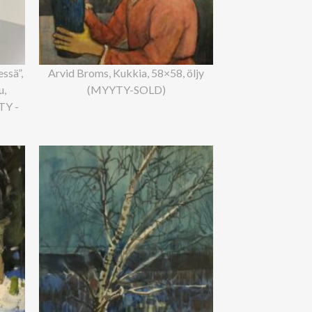
ssä”,
Arvid Broms, Kukkia, 58×58, öljy
u,
(MYYTY-SOLD)
TY -