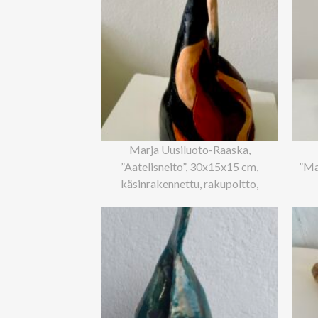
Marja Uusiluoto-Raaska,
”Aatelisneito”, 30x15x15 cm,
”Ma
käsinrakennettu, rakupoltto,