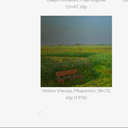
55×47, öljy
Veikko Vienoja, Pihapenkki, 58×72,
öljy (1976)
_–