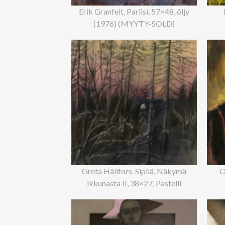
Erik Granfelt, Pariisi, 57×48, öljy
(1976) (MYYTY-SOLD)
Greta Hällfors-Sipilä, Näkymä
O
ikkunasta II, 38×27, Pastelli