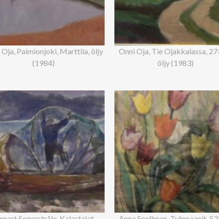
Oja, Paimionjoki, Marttila, öljy
Onni Oja, Tie Ojakkalassa, 27
(1984)
öljy (1983)
nnart Segerstråle, Kalastajat,
Anna Snellman, Tulppaanit, 53