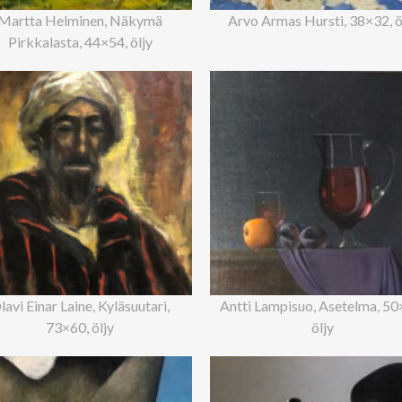
Martta Helminen, Näkymä
Arvo Armas Hursti, 38×32, ö
Pirkkalasta, 44×54, öljy
lavi Einar Laine, Kyläsuutari,
Antti Lampisuo, Asetelma, 50
73×60, öljy
öljy