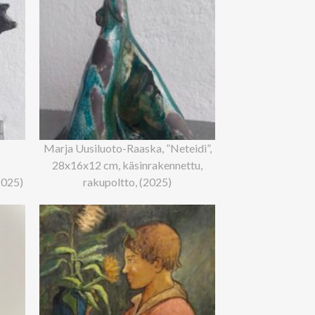
Marja Uusiluoto-Raaska, ”Neteidi”,
28x16x12 cm, käsinrakennettu,
2025)
rakupoltto, (2025)