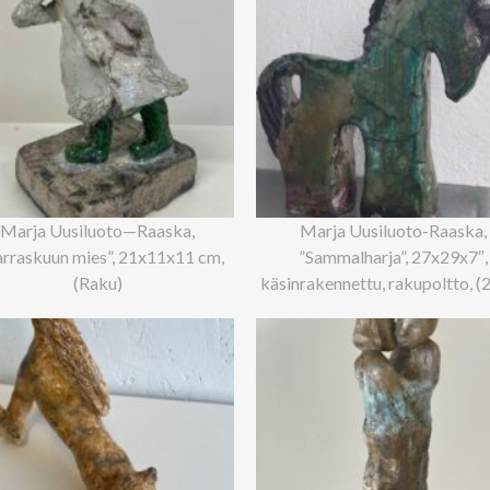
Marja Uusiluoto—Raaska,
Marja Uusiluoto-Raaska,
rraskuun mies”, 21x11x11 cm,
”Sammalharja”, 27x29x7″,
(Raku)
käsinrakennettu, rakupoltto, (