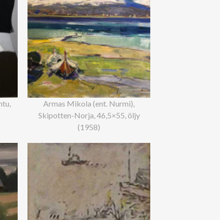
ntu,
Armas Mikola (ent. Nurmi),
Skipotten-Norja, 46,5×55, öljy
(1958)