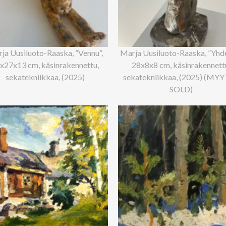
ja Uusiluoto-Raaska, ”Vennu”,
Marja Uusiluoto-Raaska, ”Yhde
x27x13 cm, käsinrakennettu,
28x8x8 cm, käsinrakennett
sekatekniikkaa, (2025)
sekatekniikkaa, (2025) (MYY
SOLD)