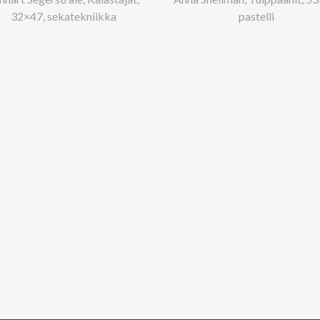
32×47, sekatekniikka
pastelli