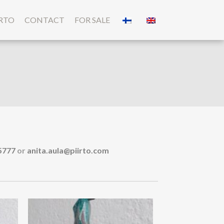
IRTO
CONTACT
FOR SALE
5777
or
anita.aula@piirto.com