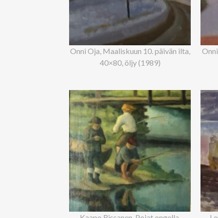
Onni Oja, Maaliskuun 10. päivän ilta,
Onni 
40×80, öljy (1989)
Kaapo Rissanen, Pojat ongella,
Le