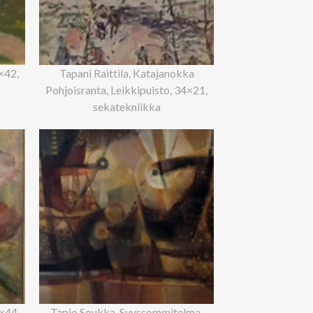
×42,
Tapani Raittila, Katajanokka
Pohjoisranta, Leikkipuisto, 34×21,
sekatekniikka
×44,
Tapio Soukka, Syyssommitelma,