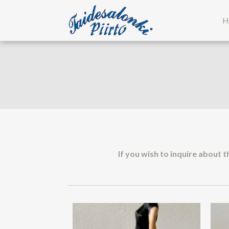
H
ART GALLERY PIIRTO
Tapani Piir
If you wish to inquire about t